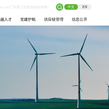
中文
EN
卓越人才
党建护航
供应链管理
信息公开
士后工作站
人才理念
职业成长
校园招聘
社会招聘
招聘动态
党建在线
教育实践
供应链介绍
供应链合作
基本信息
管理架构
人事薪酬
经营成果
重大事项