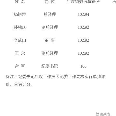
姓 名
岗 位
年度绩效考核得分
杨恒坤
总经理
102.94
孙锦庆
副总经理
102.92
李成山
董 事
102.92
王 永
副总经理
102.92
谢 军
纪委书记
100
备注：纪委书记年度工作按照纪委工作要求实行单独评
价、单独计分。
返回列表